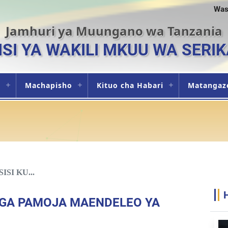
Was
Jamhuri ya Muungano wa Tanzania
ISI YA WAKILI MKUU WA SERIK
i
Machapisho
Kituo cha Habari
Matangaz
SI KU...
NGA PAMOJA MAENDELEO YA