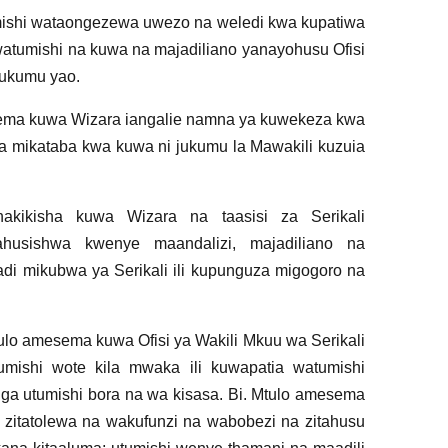
mishi wataongezewa uwezo na weledi kwa kupatiwa
atumishi na kuwa na majadiliano yanayohusu Ofisi
jukumu yao.
esema kuwa Wizara iangalie namna ya kuwekeza kwa
 mikataba kwa kuwa ni jukumu la Mawakili kuzuia
hakikisha kuwa Wizara na taasisi za Serikali
ahusishwa kwenye maandalizi, majadiliano na
adi mikubwa ya Serikali ili kupunguza migogoro na
Mtulo amesema kuwa Ofisi ya Wakili Mkuu wa Serikali
mishi wote kila mwaka ili kuwapatia watumishi
a utumishi bora na wa kisasa. Bi. Mtulo amesema
itatolewa na wakufunzi na wabobezi na zitahusu