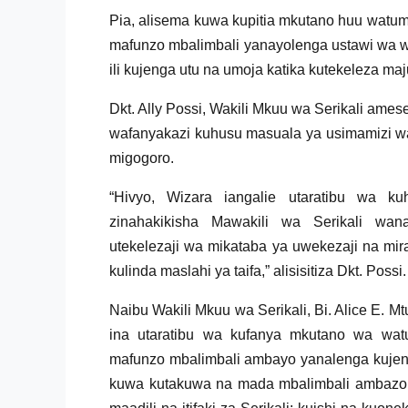
Pia, alisema kuwa kupitia mkutano huu watu
mafunzo mbalimbali yanayolenga ustawi wa w
ili kujenga utu na umoja katika kutekeleza ma
Dkt. Ally Possi, Wakili Mkuu wa Serikali am
wafanyakazi kuhusu masuala ya usimamizi wa
migogoro.
“Hivyo, Wizara iangalie utaratibu wa ku
zinahakikisha Mawakili wa Serikali wan
utekelezaji wa mikataba ya uwekezaji na mir
kulinda maslahi ya taifa,” alisisitiza Dkt. Possi.
Naibu Wakili Mkuu wa Serikali, Bi. Alice E. 
ina utaratibu wa kufanya mkutano wa watu
mafunzo mbalimbali ambayo yanalenga kujeng
kuwa kutakuwa na mada mbalimbali ambazo z