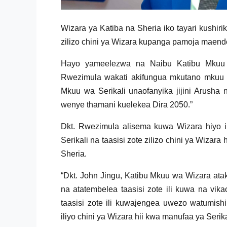
Wizara ya Katiba na Sheria iko tayari kushiri
zilizo chini ya Wizara kupanga pamoja maende
Hayo yameelezwa na Naibu Katibu Mkuu w
Rwezimula wakati akifungua mkutano mkuu 
Mkuu wa Serikali unaofanyika jijini Arusha
wenye thamani kuelekea Dira 2050.”
Dkt. Rwezimula alisema kuwa Wizara hiyo ik
Serikali na taasisi zote zilizo chini ya Wiza
Sheria.
“Dkt. John Jingu, Katibu Mkuu wa Wizara atak
na atatembelea taasisi zote ili kuwa na vik
taasisi zote ili kuwajengea uwezo watumish
iliyo chini ya Wizara hii kwa manufaa ya Ser