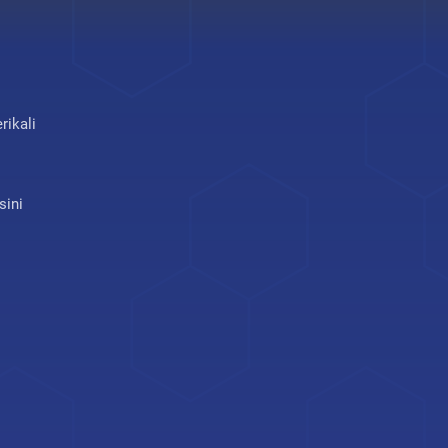
rikali
sini