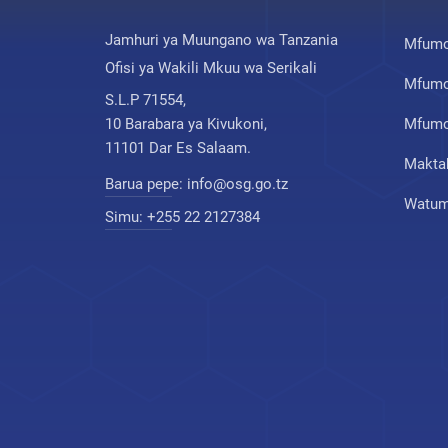
Jamhuri ya Muungano wa Tanzania
Mfumo
Ofisi ya Wakili Mkuu wa Serikali
Mfumo
S.L.P 71554,
10 Barabara ya Kivukoni,
Mfumo 
11101 Dar Es Salaam.
Makta
Barua pepe:
info@osg.go.tz
Watumi
Simu:
+255 22 2127384