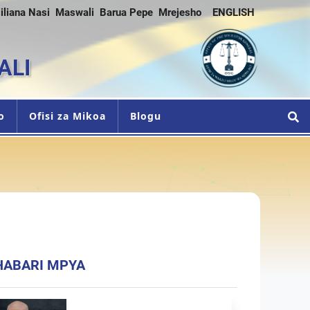
iliana Nasi
Maswali
Barua Pepe
Mrejesho
ENGLISH
ALI
o
Ofisi za Mikoa
Blogu
HABARI MPYA