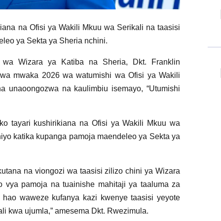
kiana na Ofisi ya Wakili Mkuu wa Serikali na taasisi
leo ya Sekta ya Sheria nchini.
a Wizara ya Katiba na Sheria, Dkt. Franklin
wa mwaka 2026 wa watumishi wa Ofisi ya Wakili
 na unaoongozwa na kaulimbiu isemayo, “Utumishi
o tayari kushirikiana na Ofisi ya Wakili Mkuu wa
ra hiyo katika kupanga pamoja maendeleo ya Sekta ya
utana na viongozi wa taasisi zilizo chini ya Wizara
ao vya pamoja na tuainishe mahitaji ya taaluma za
i hao waweze kufanya kazi kwenye taasisi yeyote
ikali kwa ujumla,” amesema Dkt. Rwezimula.