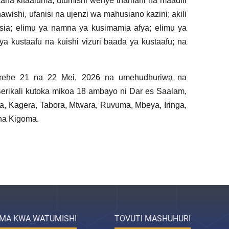
nekana kitaaluma; utumishi wenye thamani na maadili
ishi, ufanisi na ujenzi wa mahusiano kazini; akili
isia; elimu ya namna ya kusimamia afya; elimu ya
ya kustaafu na kuishi vizuri baada ya kustaafu; na
tarehe 21 na 22 Mei, 2026 na umehudhuriwa na
erikali kutoka mikoa 18 ambayo ni Dar es Saalam,
 Kagera, Tabora, Mtwara, Ruvuma, Mbeya, Iringa,
na Kigoma.
MA KWA WATUMISHI
TOVUTI MASHUHURI