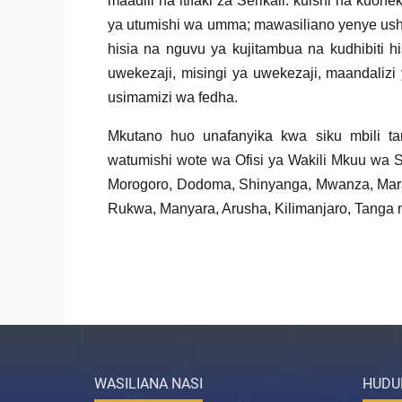
maadili na itifaki za Serikali: kuishi na kuo
ya utumishi wa umma; mawasiliano yenye ushaw
hisia na nguvu ya kujitambua na kudhibiti h
uwekezaji, misingi ya uwekezaji, maandalizi 
usimamizi wa fedha.
Mkutano huo unafanyika kwa siku mbili 
watumishi wote wa Ofisi ya Wakili Mkuu wa S
Morogoro, Dodoma, Shinyanga, Mwanza, Mara,
Rukwa, Manyara, Arusha, Kilimanjaro, Tanga 
WASILIANA NASI
HUDU