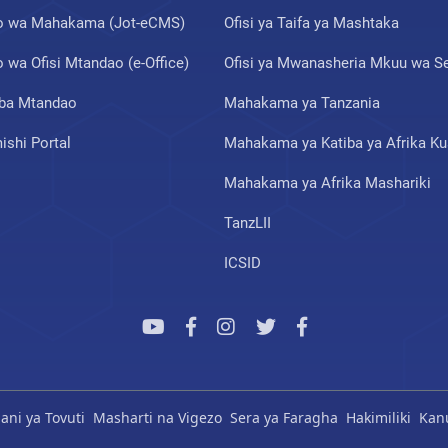
 wa Mahakama (Jot-eCMS)
Ofisi ya Taifa ya Mashtaka
wa Ofisi Mtandao (e-Office)
Ofisi ya Mwanasheria Mkuu wa Se
ba Mtandao
Mahakama ya Tanzania
shi Portal
Mahakama ya Katiba ya Afrika Ku
Mahakama ya Afrika Mashariki
TanzLII
ICSID
ni ya Tovuti
Masharti na Vigezo
Sera ya Faragha
Hakimiliki
Kan