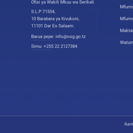
Ofisi ya Wakili Mkuu wa Serikali
Mfumo
S.L.P 71554,
10 Barabara ya Kivukoni,
Mfumo 
11101 Dar Es Salaam.
Makta
Barua pepe:
info@osg.go.tz
Watumi
Simu:
+255 22 2127384
Rama