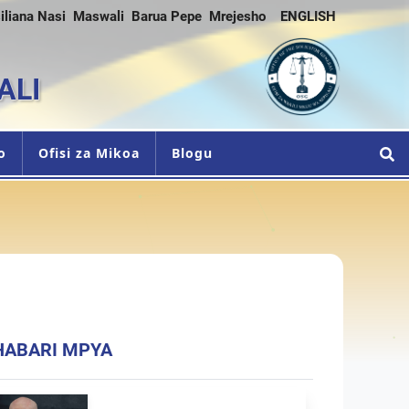
iliana Nasi
Maswali
Barua Pepe
Mrejesho
ENGLISH
ALI
o
Ofisi za Mikoa
Blogu
HABARI MPYA