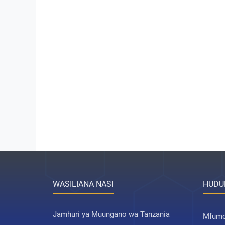
WASILIANA NASI
HUDU
Jamhuri ya Muungano wa Tanzania
Mfumo