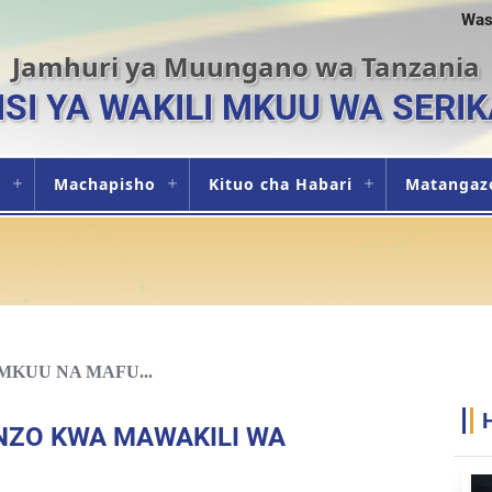
Was
Jamhuri ya Muungano wa Tanzania
ISI YA WAKILI MKUU WA SERIK
i
Machapisho
Kituo cha Habari
Matangaz
KUU NA MAFU...
ZO KWA MAWAKILI WA