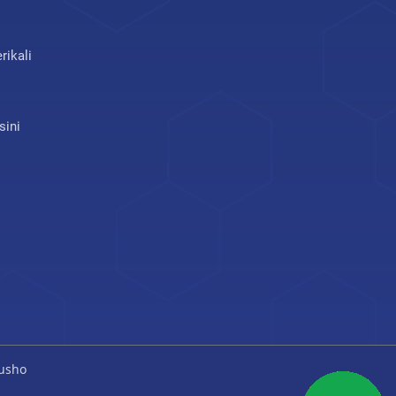
rikali
sini
usho