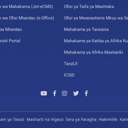
 wa Mahakama (Jot-eCMS)
Ofisi ya Taifa ya Mashtaka
wa Ofisi Mtandao (e-Office)
Ofisi ya Mwanasheria Mkuu wa Se
ba Mtandao
Mahakama ya Tanzania
shi Portal
Mahakama ya Katiba ya Afrika Ku
Mahakama ya Afrika Mashariki
TanzLII
ICSID
ni ya Tovuti
Masharti na Vigezo
Sera ya Faragha
Hakimiliki
Kan