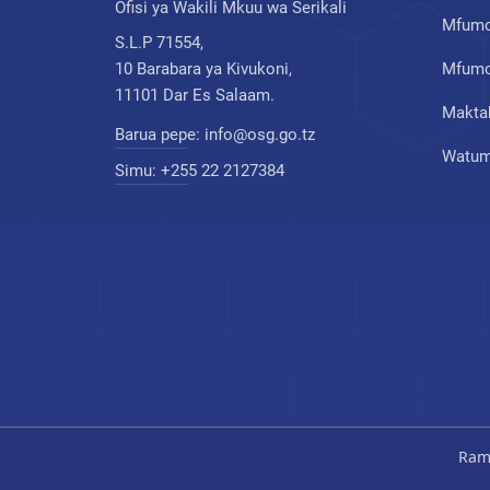
Ofisi ya Wakili Mkuu wa Serikali
Mfumo
S.L.P 71554,
10 Barabara ya Kivukoni,
Mfumo 
11101 Dar Es Salaam.
Makta
Barua pepe:
info@osg.go.tz
Watumi
Simu:
+255 22 2127384
Rama