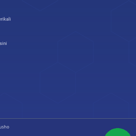
rikali
sini
usho