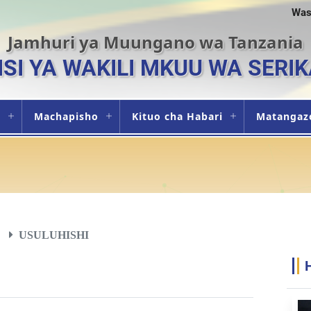
Was
Jamhuri ya Muungano wa Tanzania
ISI YA WAKILI MKUU WA SERIK
i
Machapisho
Kituo cha Habari
Matangaz
USULUHISHI