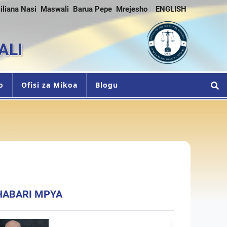
iliana Nasi
Maswali
Barua Pepe
Mrejesho
ENGLISH
ALI
o
Ofisi za Mikoa
Blogu
HABARI MPYA