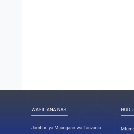
WASILIANA NASI
HUDU
Jamhuri ya Muungano wa Tanzania
Mfumo