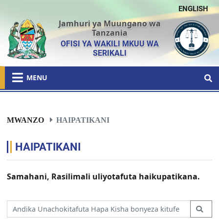
ENGLISH
Jamhuri ya Muungano wa
Tanzania
OFISI YA WAKILI MKUU WA
SERIKALI
MENU
MWANZO
HAIPATIKANI
HAIPATIKANI
Samahani, Rasilimali uliyotafuta haikupatikana.