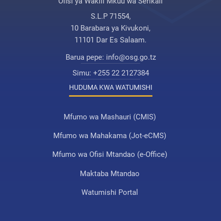
Ofisi ya Wakili Mkuu wa Serikali
S.L.P 71554,
10 Barabara ya Kivukoni,
11101 Dar Es Salaam.
Barua pepe:
info@osg.go.tz
Simu:
+255 22 2127384
HUDUMA KWA WATUMISHI
Mfumo wa Mashauri (CMIS)
Mfumo wa Mahakama (Jot-eCMS)
Mfumo wa Ofisi Mtandao (e-Office)
Maktaba Mtandao
Watumishi Portal