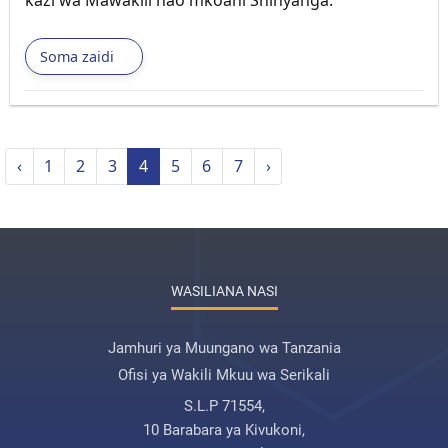
kazi wa Mawakili hao mkoani Shinyanga.
Soma zaidi
‹
1
2
3
4
5
6
7
›
WASILIANA NASI
Jamhuri ya Muungano wa Tanzania
Ofisi ya Wakili Mkuu wa Serikali
S.L.P 71554,
10 Barabara ya Kivukoni,