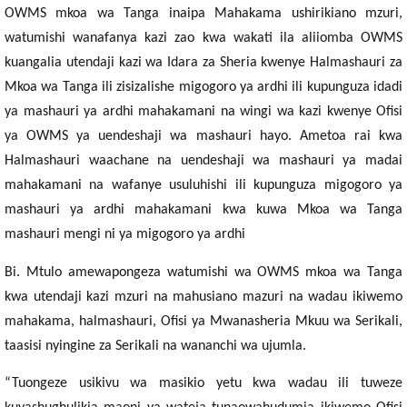
OWMS mkoa wa Tanga inaipa Mahakama ushirikiano mzuri,
watumishi wanafanya kazi zao kwa wakati ila aliiomba OWMS
kuangalia utendaji kazi wa Idara za Sheria kwenye Halmashauri za
Mkoa wa Tanga ili zisizalishe migogoro ya ardhi ili kupunguza idadi
ya mashauri ya ardhi mahakamani na wingi wa kazi kwenye Ofisi
ya OWMS ya uendeshaji wa mashauri hayo. Ametoa rai kwa
Halmashauri waachane na uendeshaji wa mashauri ya madai
mahakamani na wafanye usuluhishi ili kupunguza migogoro ya
mashauri ya ardhi mahakamani kwa kuwa Mkoa wa Tanga
mashauri mengi ni ya migogoro ya ardhi
Bi. Mtulo amewapongeza watumishi wa OWMS mkoa wa Tanga
kwa utendaji kazi mzuri na mahusiano mazuri na wadau ikiwemo
mahakama, halmashauri, Ofisi ya Mwanasheria Mkuu wa Serikali,
taasisi nyingine za Serikali na wananchi wa ujumla.
“Tuongeze usikivu wa masikio yetu kwa wadau ili tuweze