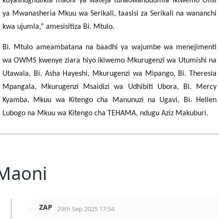
kuyashughulikia maoni ya wateja tunaowahudumia ikiwemo Ofisi
ya Mwanasheria Mkuu wa Serikali, taasisi za Serikali na wananchi
kwa ujumla,” amesisitiza Bi. Mtulo.
Bi. Mtulo ameambatana na baadhi ya wajumbe wa menejimenti
wa OWMS kwenye ziara hiyo ikiwemo Mkurugenzi wa Utumishi na
Utawala, Bi. Asha Hayeshi, Mkurugenzi wa Mipango, Bi. Theresia
Mpangala, Mkurugenzi Msaidizi wa Udhibiti Ubora, Bi. Mercy
Kyamba, Mkuu wa Kitengo cha Manunuzi na Ugavi, Bi. Hellen
Lubogo na Mkuu wa Kitengo cha TEHAMA, ndugu Aziz Makuburi.
Maoni
ZAP
29th Sep 2025 17:54