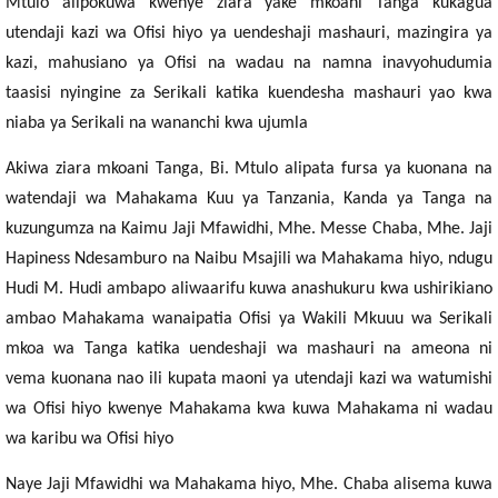
Mtulo alipokuwa kwenye ziara yake mkoani Tanga kukagua
utendaji kazi wa Ofisi hiyo ya uendeshaji mashauri, mazingira ya
kazi, mahusiano ya Ofisi na wadau na namna inavyohudumia
taasisi nyingine za Serikali katika kuendesha mashauri yao kwa
niaba ya Serikali na wananchi kwa ujumla
Akiwa ziara mkoani Tanga, Bi. Mtulo alipata fursa ya kuonana na
watendaji wa Mahakama Kuu ya Tanzania, Kanda ya Tanga na
kuzungumza na Kaimu Jaji Mfawidhi, Mhe. Messe Chaba, Mhe. Jaji
Hapiness Ndesamburo na Naibu Msajili wa Mahakama hiyo, ndugu
Hudi M. Hudi ambapo aliwaarifu kuwa anashukuru kwa ushirikiano
ambao Mahakama wanaipatia Ofisi ya Wakili Mkuuu wa Serikali
mkoa wa Tanga katika uendeshaji wa mashauri na ameona ni
vema kuonana nao ili kupata maoni ya utendaji kazi wa watumishi
wa Ofisi hiyo kwenye Mahakama kwa kuwa Mahakama ni wadau
wa karibu wa Ofisi hiyo
Naye Jaji Mfawidhi wa Mahakama hiyo, Mhe. Chaba alisema kuwa