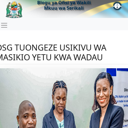
Blogu ya Ofisi ya Wakili
Mkuu wa Serikali
OSG TUONGEZE USIKIVU WA
MASIKIO YETU KWA WADAU