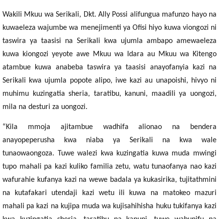
Wakili Mkuu wa Serikali, Dkt. Ally Possi alifungua mafunzo hayo na
kuwaeleza wajumbe wa menejimenti ya Ofisi hiyo kuwa viongozi ni
taswira ya taasisi na Serikali kwa ujumla ambapo amewaeleza
kuwa kiongozi yeyote awe Mkuu wa Idara au Mkuu wa Kitengo
atambue kuwa anabeba taswira ya taasisi anayofanyia kazi na
Serikali kwa ujumla popote alipo, iwe kazi au unapoishi, hivyo ni
muhimu kuzingatia sheria, taratibu, kanuni, maadili ya uongozi,
mila na desturi za uongozi.
“Kila mmoja ajitambue wadhifa alionao na bendera
anayopeperusha kwa niaba ya Serikali na kwa wale
tunaowaongoza. Tuwe walezi kwa kuzingatia kuwa muda mwingi
tupo mahali pa kazi kuliko familia zetu, watu tunaofanya nao kazi
wafurahie kufanya kazi na wewe badala ya kukasirika, tujitathmini
na kutafakari utendaji kazi wetu ili kuwa na matokeo mazuri
mahali pa kazi na kujipa muda wa kujisahihisha huku tukifanya kazi