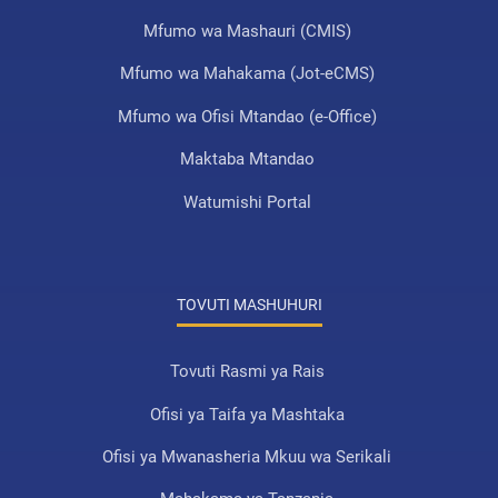
555
Mfumo wa Mashauri (CMIS)
Mfumo wa Mahakama (Jot-eCMS)
UHOdllxh
19th Jun 2026 11:42
Mfumo wa Ofisi Mtandao (e-Office)
555
Maktaba Mtandao
Watumishi Portal
UHOdllxh
19th Jun 2026 11:42
555
TOVUTI MASHUHURI
UHOdllxh
19th Jun 2026 11:42
Tovuti Rasmi ya Rais
555
Ofisi ya Taifa ya Mashtaka
UHOdllxh
19th Jun 2026 11:42
Ofisi ya Mwanasheria Mkuu wa Serikali