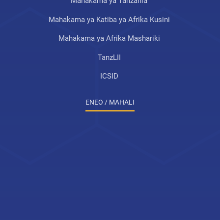
Mahakama ya Tanzania
555
Mahakama ya Katiba ya Afrika Kusini
UHOdllxh
19th Jun 2026 11:42
Mahakama ya Afrika Mashariki
555
TanzLII
ICSID
UHOdllxh
19th Jun 2026 11:42
ENEO / MAHALI
555
UHOdllxh
19th Jun 2026 11:42
555
UHOdllxh
19th Jun 2026 11:42
555