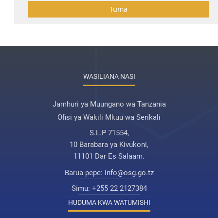
19th Jun 2026 11:42
Tuma
555
UHOdllxh
19th Jun 2026 11:42
555
WASILIANA NASI
UHOdllxh
Jamhuri ya Muungano wa Tanzania
19th Jun 2026 11:42
Ofisi ya Wakili Mkuu wa Serikali
555
S.L.P 71554,
10 Barabara ya Kivukoni,
UHOdllxh
11101 Dar Es Salaam.
19th Jun 2026 11:42
Barua pepe:
info@osg.go.tz
555
Simu:
+255 22 2127384
HUDUMA KWA WATUMISHI
UHOdllxh
19th Jun 2026 11:42