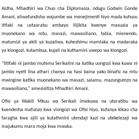
Aidha, Mhadhiri wa Chuo cha Diplomasia, ndugu Godwin Gonde
Amani, aliwafundisha wajumbe wa menejimenti hiyo mada kuhusu
itifaki na ustaarabu ambayo ilijikita kwenye masuala ya
muonekano wa mtu, mavazi, mawasiliano, tabia, mienendo,
matumizi ya akili ya kuzaliwa, kuheshimu mamlaka na madaraka
ya kiongozi, kutambua, kujali na kuthamini uwepo wa kiongozi.
“Iitifaki ni jambo muhimu Serikalini na katika uongozi kwa kuwa ni
jambo nyeti lina athari chanya na hasi baina yako binafsi na mtu
mwingine katika muonekano wa mavazi, salamu, mazungumzo na
mawasiliano,” amesisitiza Mhadhiri Amani.
Ofisi ya Wakili Mkuu wa Serikali imekuwa na utaratibu wa
kuendesha mafunzo kwa viongozi wa Ofisi hiyo, kufanya kikao cha
faragha kwa ajili ya kutathmini utendaji kazi na utekelezaji wa
majukumu mara moja kwa mwaka.