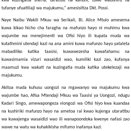
kwa kuzingatia sheria, taratibu na kanuni, tuwe wabunifu na
tufanye ufuatiliaji wa majukumu,” amesisitiza Dkt. Possi.
Naye Naibu Wakili Mkuu wa Serikali, Bi. Alice Mtulo amesema
kuwa kikao hicho cha faragha na mafunzo hayo ni muhimu kwa
wajumbe wa menejimenti wa Ofisi hiyo ili kupata muda wa
kutathmini utendaji kazi na ana amini kuwa mafunzo hayo yataleta
mabadiliko katika taasisi, kuwawezesha kuwafahamu na
kuwasimamia vizuri wasaidizi wao, kumiliki kazi zao, kufanya
maamuzi kwa wakati na kuzingatia muda katika utekelezaji wa
majukumu.
Akitoa mada kuhusu uongozi na mgawanyo wa majukumu kwa
wajumbe hao, Afisa Mtendaji Mkuu wa Taasisi ya Uongozi, ndugu
Kadari Singo, amewapongeza viongozi wa Ofisi hiyo kwa kuandaa
na kushiriki mafunzo hayo na ametoa rai kwao kujenga utaratibu
wa kuwajenga wasaidizi wao ili wanapoondoka kwenye nafasi zao
wawe na watu wa kuhakikisha mifumo inafanya kazi.